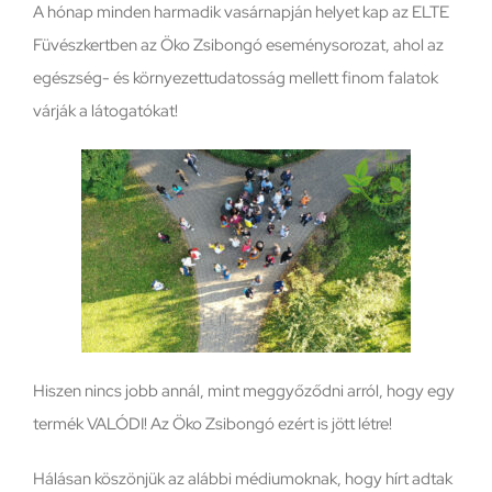
A hónap minden harmadik vasárnapján helyet kap az ELTE
Füvészkertben az Öko Zsibongó eseménysorozat, ahol az
egészség- és környezettudatosság mellett finom falatok
várják a látogatókat!
Hiszen nincs jobb annál, mint meggyőződni arról, hogy egy
termék VALÓDI! Az Öko Zsibongó ezért is jött létre!
Hálásan köszönjük az alábbi médiumoknak, hogy hírt adtak