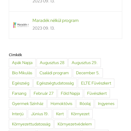
2023 09. 13.
Maradék nélkül program
2023 09. 13.
Címkék
Apák Napja
Augusztus 28
Augusztus 29.
Bio Mikulás
Családi program
December 5.
Egészség
Egészségtudatosság
ELTE Füvészkert
Farsang
Február 27
Föld Napja
Füvészkert
Gyermek Színház
Homoktövis
Illóolaj
Ingyenes
Interjú
Június 19.
Kert
Környezet
Környezettudatosság
Környezetvédelem