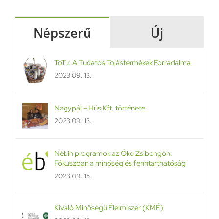
Népszerű
Új
ToTu: A Tudatos Tojástermékek Forradalma
2023 09. 13.
Nagypál – Hús Kft. története
2023 09. 13.
Nébih programok az Öko Zsibongón:
Fókuszban a minőség és fenntarthatóság
2023 09. 15.
Kiváló Minőségű Élelmiszer (KMÉ)