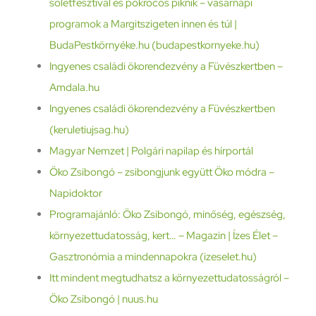
sóletfesztivál és pokrócos piknik – vasárnapi
programok a Margitszigeten innen és túl |
BudaPestkörnyéke.hu (budapestkornyeke.hu)
Ingyenes családi ökorendezvény a Füvészkertben –
Amdala.hu
Ingyenes családi ökorendezvény a Füvészkertben
(keruletiujsag.hu)
Magyar Nemzet | Polgári napilap és hírportál
Öko Zsibongó – zsibongjunk együtt Öko módra –
Napidoktor
Programajánló: Öko Zsibongó, minőség, egészség,
környezettudatosság, kert… – Magazin | Ízes Élet –
Gasztronómia a mindennapokra (izeselet.hu)
Itt mindent megtudhatsz a környezettudatosságról –
Öko Zsibongó | nuus.hu