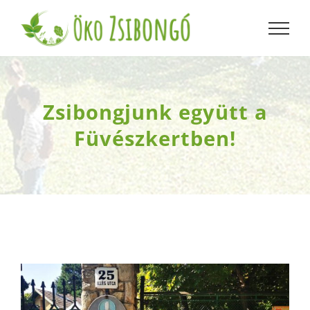
Kihagyás
Zsibongjunk együtt a
Füvészkertben!
View
Larger