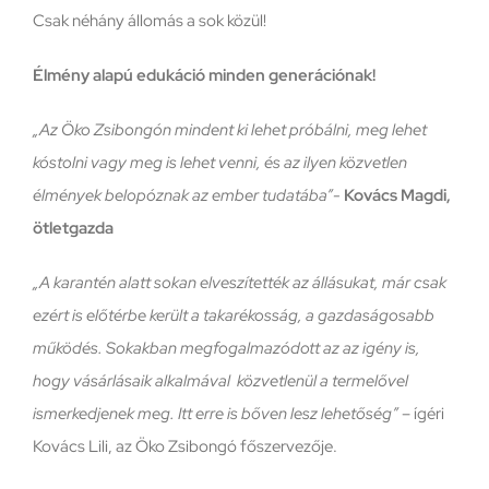
Csak néhány állomás a sok közül!
Élmény alapú edukáció minden generációnak!
„Az Öko Zsibongón mindent ki lehet próbálni, meg lehet
kóstolni vagy meg is lehet venni, és az ilyen közvetlen
élmények belopóznak az ember tudatába”-
Kovács Magdi,
ötletgazda
„A karantén alatt sokan elveszítették az állásukat, már csak
ezért is előtérbe került a takarékosság, a gazdaságosabb
működés. Sokakban megfogalmazódott az az igény is,
hogy vásárlásaik alkalmával közvetlenül a termelővel
ismerkedjenek meg. Itt erre is bőven lesz lehetőség”
– ígéri
Kovács Lili, az Öko Zsibongó főszervezője.