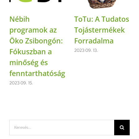
Nébih
ToTu: A Tudatos
programok az
Tojástermékek
Öko Zsibongón:
Forradalma
Fókuszban a
2023 09. 13.
minőség és
fenntarthatóság
2023 09. 15.
Keresés...