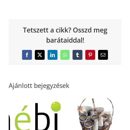
Tetszett a cikk? Osszd meg
barátaiddal!
Facebook
X
LinkedIn
WhatsApp
Tumblr
Pinterest
Email:
Ajánlott bejegyzések