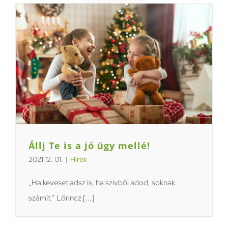
Állj Te is a jó ügy mellé!
2021 12. 01.
|
Hírek
„Ha keveset adsz is, ha szívből adod, soknak
számít.” Lőrincz [...]