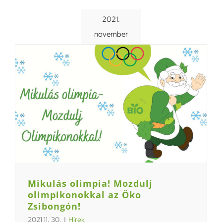
2021.
november
Mikulás olimpia! Mozdulj
olimpikonokkal az Öko
Zsibongón!
2021 11. 30.
|
Hírek