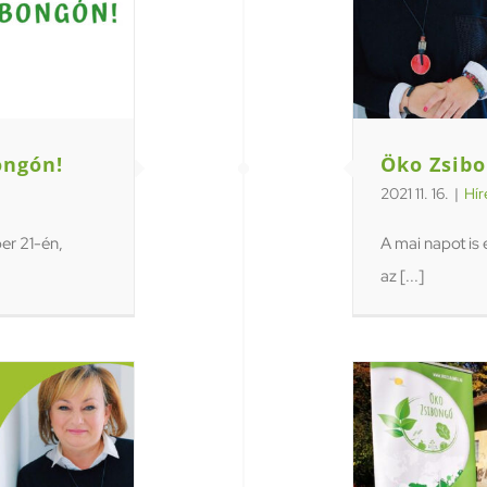
ongón!
Öko Zsibo
2021 11. 16.
|
Hír
er 21-én,
A mai napot is 
az [...]