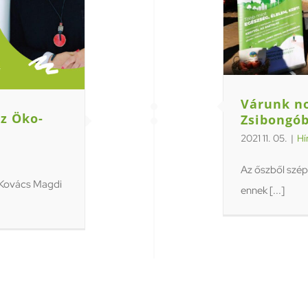
Várunk n
az Öko-
Zsibongó
2021 11. 05.
|
Hí
Az őszből szép 
 Kovács Magdi
ennek [...]