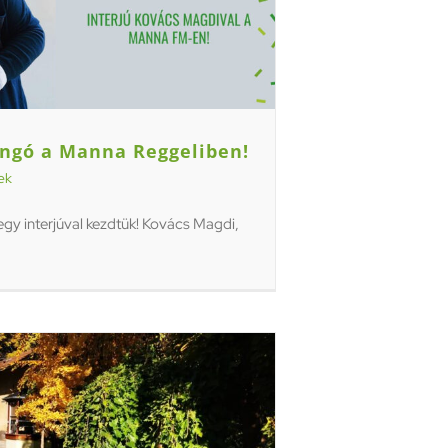
ngó a Manna Reggeliben!
ek
egy interjúval kezdtük! Kovács Magdi,