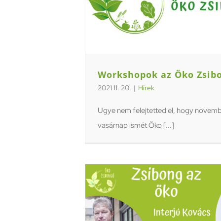
Workshopok az Öko Zsib
2021 11. 20.
|
Hírek
Ugye nem felejtetted el, hogy novemb
vasárnap ismét Öko [...]