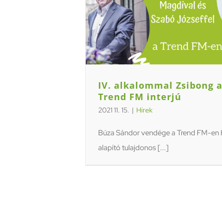
IV. alkalommal Zsibong 
Trend FM interjú
2021 11. 15.
|
Hírek
Búza Sándor vendége a Trend FM-en
alapító tulajdonos [...]