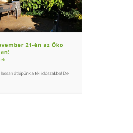
ovember 21-én az Öko
ban!
rek
lassan átlépünk a téli időszakba! De