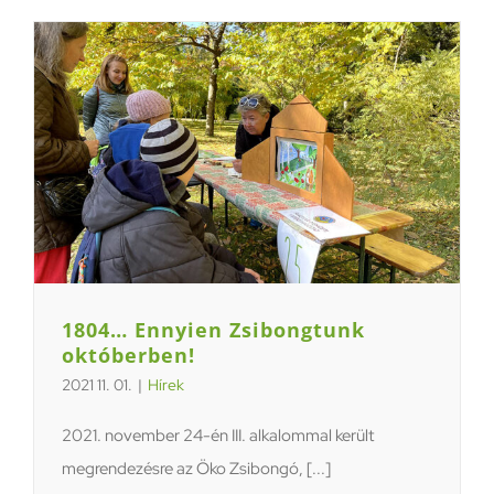
1804… Ennyien Zsibongtunk
októberben!
2021 11. 01.
|
Hírek
2021. november 24-én III. alkalommal került
megrendezésre az Öko Zsibongó, [...]