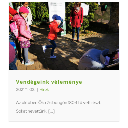
Vendégeink véleménye
2021 11. 02.
|
Hírek
Az októberi Öko Zsibongón 1804 fő vett részt.
Sokat nevettünk, [...]