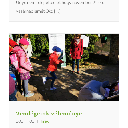
Ugye nem felejtetted el, hogy november 21-én,
vasárnap ismét Öko [...]
Vendégeink véleménye
2021 11. 02.
|
Hírek