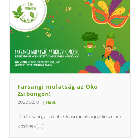
Farsangi mulatság az Öko
Zsibongón!
2022 02. 01.
|
Hírek
Itt a farsang, áll a bál… Óriási mulatsággal készülünk
kicsiknek [...]