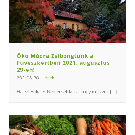
Öko Módra Zsibongtunk a
Fűvészkertben 2021. augusztus
29-én!
2021 08. 30.
|
Hírek
Ha ezt Boka és Nemecsek látná, hogy mi is volt [...]