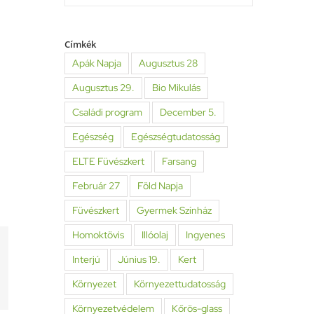
Címkék
Apák Napja
Augusztus 28
Augusztus 29.
Bio Mikulás
Családi program
December 5.
Egészség
Egészségtudatosság
ELTE Füvészkert
Farsang
Február 27
Föld Napja
Füvészkert
Gyermek Színház
Homoktövis
Illóolaj
Ingyenes
Interjú
Június 19.
Kert
erest
Környezet
Környezettudatosság
il:
Környezetvédelem
Kőrös-glass