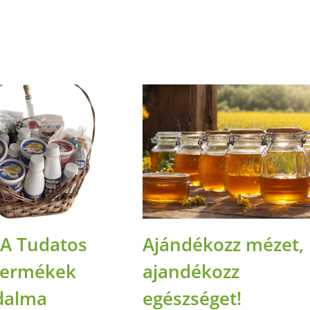
 A Tudatos
Ajándékozz mézet,
termékek
ajandékozz
dalma
egészséget!