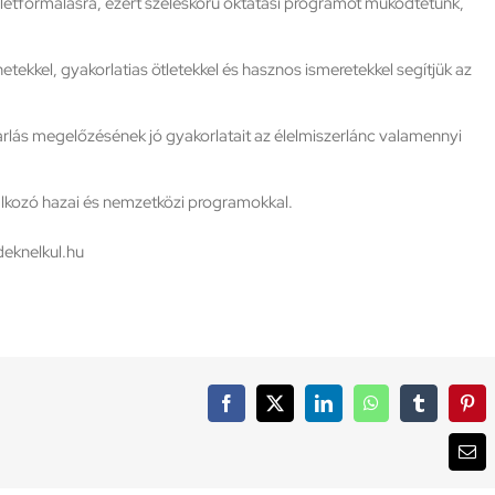
letformálásra, ezért széleskörű oktatási programot működtetünk,
tekkel, gyakorlatias ötletekkel és hasznos ismeretekkel segítjük az
arlás megelőzésének jó gyakorlatait az élelmiszerlánc valamennyi
lkozó hazai és nemzetközi programokkal.
deknelkul.hu
Facebook
X
LinkedIn
WhatsApp
Tumblr
Pint
Ema