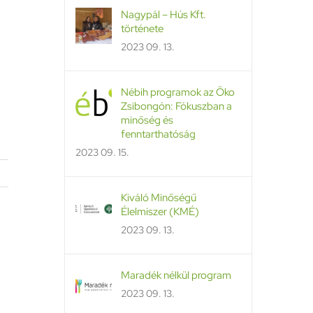
Nagypál – Hús Kft.
története
2023 09. 13.
Nébih programok az Öko
Zsibongón: Fókuszban a
minőség és
fenntarthatóság
2023 09. 15.
Kiváló Minőségű
Élelmiszer (KMÉ)
2023 09. 13.
Maradék nélkül program
2023 09. 13.