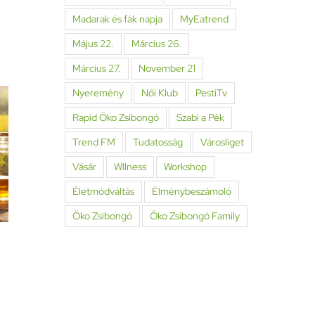
Madarak és fák napja
MyEatrend
Május 22.
Március 26.
Március 27.
November 21
Nyeremény
Női Klub
PestiTv
Rapid Öko Zsibongó
Szabi a Pék
Trend FM
Tudatosság
Városliget
Vásár
Wllness
Workshop
Életmódváltás
Élménybeszámoló
Öko Zsibongó
Öko Zsibongó Family
Kiváló Minőségű
Nagypál –
Élelmiszer (KMÉ)
története
2023 09. 13.
2023 09. 13.