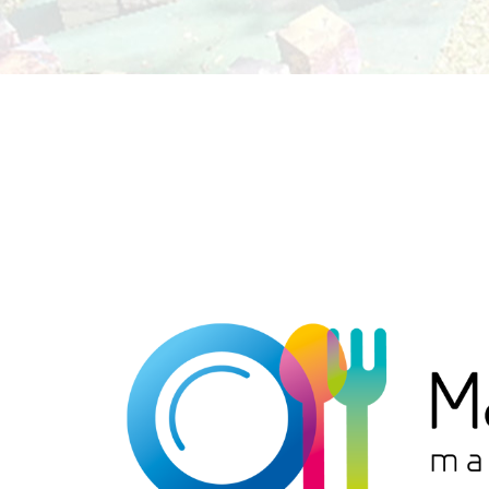
View
Larger
Image