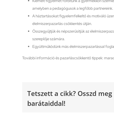
Kiemelt figyelmet fordítunk a gyermekkori szemlé
amelyben a pedagógusok a legfőbb partnereink.
A háztartásokat figyelemfelkeltő és motiváló üzene
élelmiszerpazarlás csökkentés útján.
Összegyűjtjük és népszerűsítjük az élelmiszerpaz
szereplője számára.
Együttműködünk más élelmiszerpazarlással fogla
További információ és pazarláscsökkentő tippek: mara
Tetszett a cikk? Osszd meg
barátaiddal!