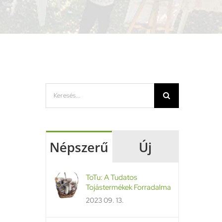
Keresés...
Népszerű
Új
ToTu: A Tudatos
Tojástermékek Forradalma
2023 09. 13.