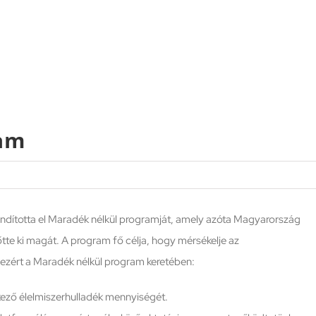
am
indította el Maradék nélkül programját, amely azóta Magyarország
te ki magát. A program fő célja, hogy mérsékelje az
ezért a Maradék nélkül program keretében:
ező élelmiszerhulladék mennyiségét.