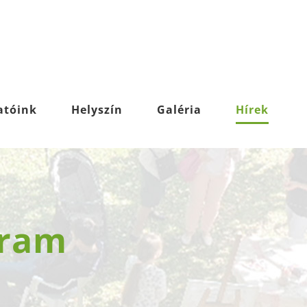
atóink
Helyszín
Galéria
Hírek
gram