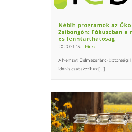
Nébih programok az Öko
Zsibongón: Fókuszban a 
és fenntarthatóság
2023 09. 15.
|
Hírek
A Nemzeti Élelmiszerlánc-biztonsági H
idén is csatlakozik az [...]