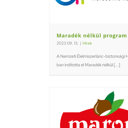
Maradék nélkül program
2023 09. 13.
|
Hírek
A Nemzeti Élelmiszerlánc-biztonsági H
ban indította el Maradék nélkül [...]