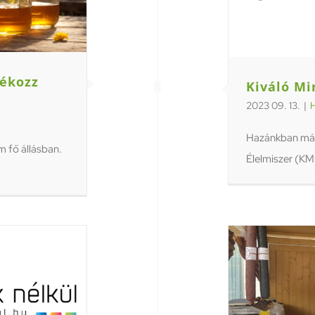
dékozz
Kiváló Mi
2023 09. 13.
|
H
Hazánkban már
 fő állásban.
Élelmiszer (KMÉ