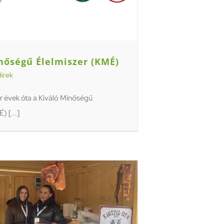
nőségű Élelmiszer (KMÉ)
írek
 évek óta a Kiváló Minőségű
) [...]