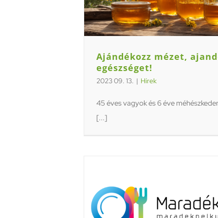
Ajándékozz mézet, ajan
egészséget!
2023 09. 13.
|
Hírek
45 éves vagyok és 6 éve méhészkedem
[...]