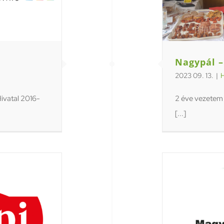
Nagypál –
2023 09. 13.
|
H
ivatal 2016-
2 éve vezetem 
[...]