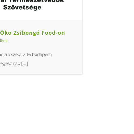
 Öko Zsibongó Food-on
írek
ja a szept.24-i budapesti
gész nap [...]