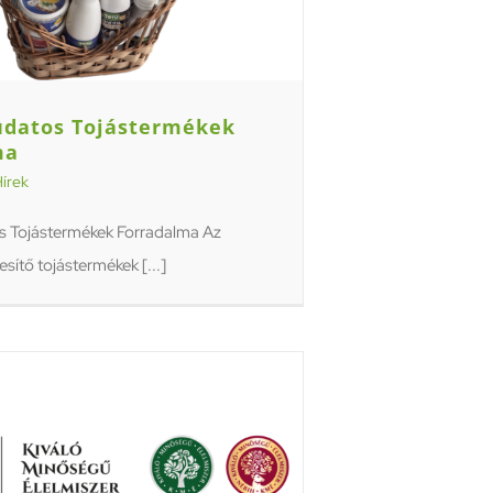
udatos Tojástermékek
ma
írek
s Tojástermékek Forradalma Az
esítő tojástermékek [...]