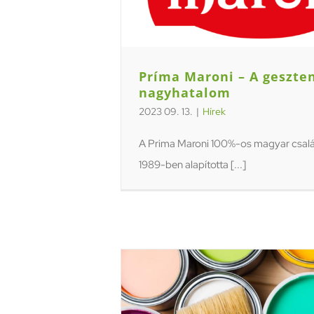
Príma Maroni – A geszte
nagyhatalom
2023 09. 13.
|
Hírek
A Prima Maroni 100%-os magyar család
1989-ben alapította [...]