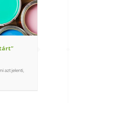
tárt”
i azt jelenti,