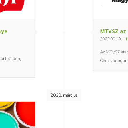
nye
MTVSZ az
2023 09. 13.
|
H
Az MTVSZ stand
i tulajdon,
Ökozsibongón e
2023. március