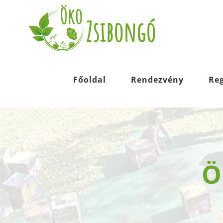
Kihagyás
Főoldal
Rendezvény
Reg
Ö