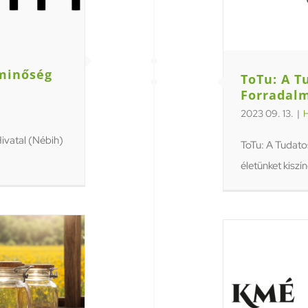
minőség
ToTu: A T
Forradal
2023 09. 13.
|
H
ivatal (Nébih)
ToTu: A Tudato
életünket kiszín