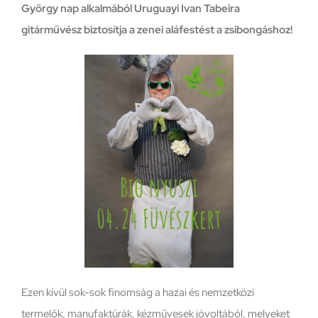
György nap alkalmából Uruguayi Ivan Tabeira
gitárművész biztosítja a zenei aláfestést a zsibongáshoz!
Ezen kívül sok-sok finomság a hazai és nemzetközi
termelők, manufaktúrák, kézművesek jóvoltából, melyeket