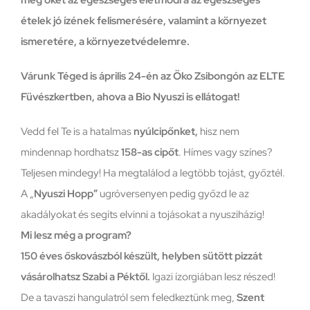
ételek jó ízének felismerésére, valamint a környezet
ismeretére, a környezetvédelemre.
Várunk Téged is április 24-én az Öko Zsibongón az ELTE
Füvészkertben, ahova a Bio Nyuszi is ellátogat!
Vedd fel Te is a hatalmas
nyúlcipőnket,
hisz nem
mindennap hordhatsz
158-as cipőt
. Hímes vagy színes?
Teljesen mindegy! Ha megtalálod a legtöbb tojást, győztél.
A „
Nyuszi Hopp”
ugróversenyen pedig győzd le az
akadályokat és segíts elvinni a tojásokat a nyusziházig!
Mi lesz még a program?
150 éves őskovászból készült, helyben sütött pizzát
vásárolhatsz Szabi a Péktől.
Igazi ízorgiában lesz részed!
De a tavaszi hangulatról sem feledkeztünk meg,
Szent