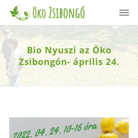
Kihagyás
Bio Nyuszi az Öko
Zsibongón- április 24.
View
Larger