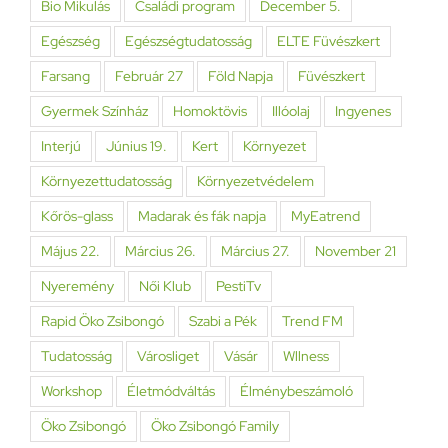
Bio Mikulás
Családi program
December 5.
Egészség
Egészségtudatosság
ELTE Füvészkert
Farsang
Február 27
Föld Napja
Füvészkert
Gyermek Színház
Homoktövis
Illóolaj
Ingyenes
Interjú
Június 19.
Kert
Környezet
Környezettudatosság
Környezetvédelem
Kőrös-glass
Madarak és fák napja
MyEatrend
Május 22.
Március 26.
Március 27.
November 21
Nyeremény
Női Klub
PestiTv
Rapid Öko Zsibongó
Szabi a Pék
Trend FM
Tudatosság
Városliget
Vásár
Wllness
Workshop
Életmódváltás
Élménybeszámoló
Öko Zsibongó
Öko Zsibongó Family