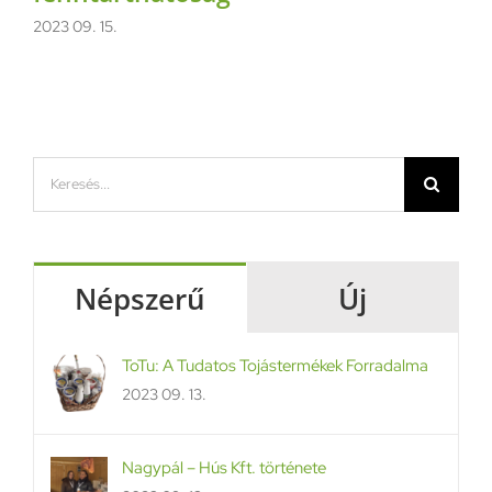
2023 09. 15.
Keresés...
Népszerű
Új
ToTu: A Tudatos Tojástermékek Forradalma
2023 09. 13.
Nagypál – Hús Kft. története