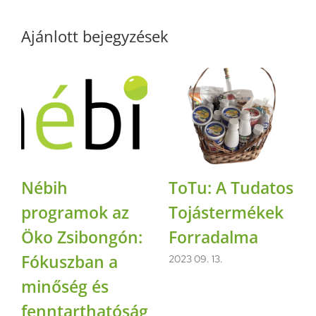
Ajánlott bejegyzések
Nébih
ToTu: A Tudatos
programok az
Tojástermékek
Öko Zsibongón:
Forradalma
Fókuszban a
2023 09. 13.
minőség és
fenntarthatóság