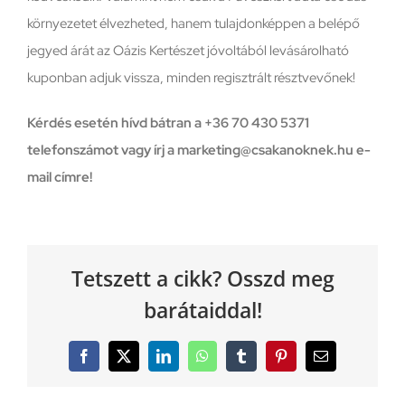
környezetet élvezheted, hanem tulajdonképpen a belépő
jegyed árát az Oázis Kertészet jóvoltából levásárolható
kuponban adjuk vissza, minden regisztrált résztvevőnek!
Kérdés esetén hívd bátran a +36 70 430 5371
telefonszámot vagy írj a marketing@csakanoknek.hu e-
mail címre!
Tetszett a cikk? Osszd meg
barátaiddal!
Facebook
X
LinkedIn
WhatsApp
Tumblr
Pinterest
Email: