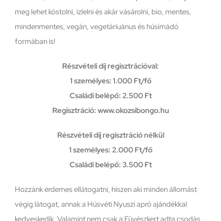
meg lehet kóstolni, ízlelni és akár vásárolni, bio, mentes,
mindenmentes, vegán, vegetáriuánus és húsimádó
formában is!
Részvételi díj regisztrációval:
1 személyes: 1.000 Ft/fő
Családi belépő: 2.500 Ft
Regisztráció: www.okozsibongo.hu
Részvételi díj regisztráció nélkül
1 személyes: 2.000 Ft/fő
Családi belépő: 3.500 Ft
Hozzánk érdemes ellátogatni, hiszen aki minden állomást
végig látogat, annak a Húsvéti Nyuszi apró ajándékkal
kedveskedik. Valamint nem csak a Füvészkert adta csodás