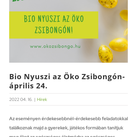
Image
Bio Nyuszi az Öko Zsibongón-
április 24.
2022 04. 16.
|
Hírek
Az eseményen érdekesebbnél-érdekesebb feladatokkal
találkoznak majd a gyerekek, játékos formában tanítjuk
meg őket az egészséges életmódra az egészséges